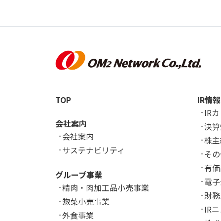
TOP
IR情報
IR
会社案内
決算
会社案内
株主
サステナビリティ
その
有価
グループ事業
電子
精肉・肉加工品小売事業
財務
惣菜小売事業
IR
外食事業